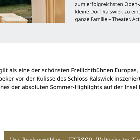
zum erfolgreichsten Open-
kleine Dorf Ralswiek zu ein
ganze Familie – Theater, Ac
lt als eine der schönsten Freilichtbühnen Europas, di
eker vor der Kulisse des Schloss Ralswiek inszeniert
ines der absoluten Sommer-Highlights auf der Insel
Alte Buchenwälder – UNESCO-Welterbe im Na