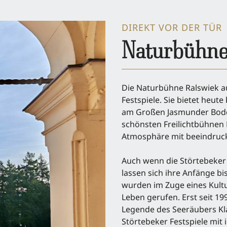
DIREKT VOR DER TÜR
Naturbühne
Die Naturbühne Ralswiek au
Festspiele. Sie bietet heut
am Großen Jasmunder Bodde
schönsten Freilichtbühnen
Atmosphäre mit beeindruc
Auch wenn die Störtebeker F
lassen sich ihre Anfänge bi
wurden im Zuge eines Kultu
Leben gerufen. Erst seit 1
Legende des Seeräubers Kla
Störtebeker Festspiele mit