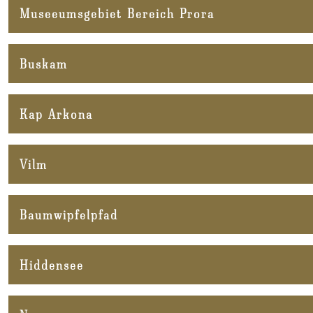
Museeumsgebiet Bereich Prora
Buskam
Kap Arkona
Vilm
Baumwipfelpfad
Hiddensee