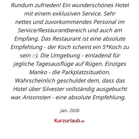
alte
Rundum zufrieden! Ein wunderschönes Hotel
Mei
ir
mit einem exklusiven Service. Sehr
sen
nettes
und zuvorkommendes Personal im
f
re
Service/Restaurantbereich und auch am
Empfang.
Das Restaurant ist eine absolute
Empfehlung - der Koch scheint ein 5*Koch zu
sein :-).
Die Umgebung - einladend für
jegliche Tagesausflüge auf Rügen. Einziges
Manko - die
Parkplatzsituation.
Wahrscheinlich geschuldet dem, dass das
Hotel über Silvester
vollständig ausgebucht
war. Ansonsten - eine absolute Empfehlung.
Jan. 2026