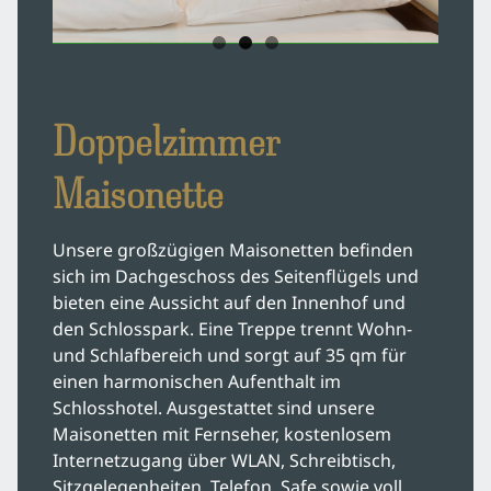
Impressionen
Jobs & Karriere
Doppelzimmer
Lage & Anreise
Maisonette
Unsere großzügigen Maisonetten befinden
Übernachten & Angebote
sich im Dachgeschoss des Seitenflügels und
bieten eine Aussicht auf den Innenhof und
den Schlosspark. Eine Treppe trennt Wohn-
Zimmer & Suiten
und Schlafbereich und sorgt auf 35 qm für
einen harmonischen Aufenthalt im
Angebote
Schlosshotel. Ausgestattet sind unsere
Maisonetten mit Fernseher, kostenlosem
Internetzugang über WLAN, Schreibtisch,
Feiern & Tagen
Sitzgelegenheiten, Telefon, Safe sowie voll