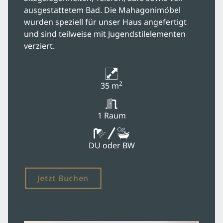
ausgestattetem Bad. Die Mahagonimöbel
wurden speziell für unser Haus angefertigt
Fürstlich Feiern
und sind teilweise mit Jugendstilelementen
verziert.
Charmant Tagen
Romantisch Heiraten
2
35 m
1 Raum
Kulinarik
DU oder BW
Wellness & SPA
Jetzt Buchen
Rügen erleben