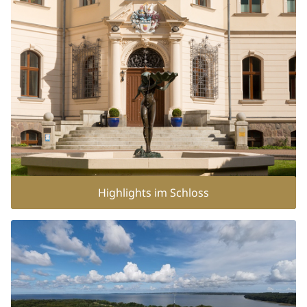
Romantisch Heiraten
Kulinarik
Wellness & SPA
Highlights im Schloss
Rügen erleben
Aktiv sein
Kultur erleben