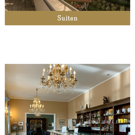
Lage & Anreise
Suiten
Übernachten & Angebote
Zimmer & Suiten
Angebote
Feiern & Tagen
Fürstlich Feiern
Charmant Tagen