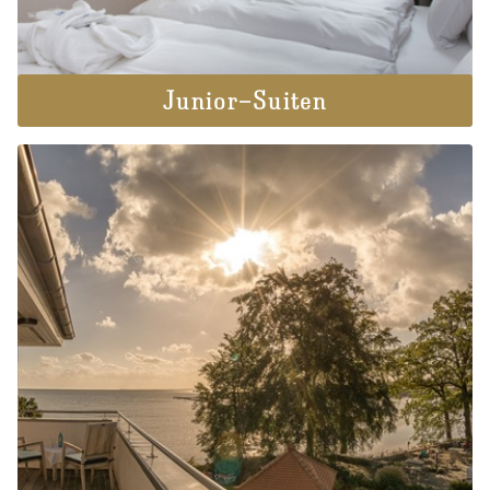
Junior-Suiten
Hotel
Über uns
Raulff Hotels
Impressionen
Jobs & Karriere