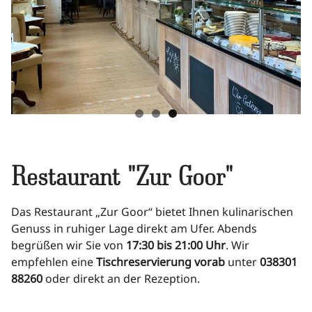
Romantisch Heiraten
Kulinarik
Wellness & SPA
Restaurant "Zur Goor"
Rügen erleben
Das Restaurant „Zur Goor“ bietet Ihnen kulinarischen
Genuss in ruhiger Lage direkt am Ufer. Abends
Aktiv sein
begrüßen wir Sie von
17:30 bis 21:00 Uhr
. Wir
empfehlen eine
Tischreservierung vorab
unter
038301
88260
oder direkt an der Rezeption.
Kultur erleben